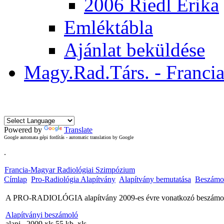
2006 Riedl Erika
Emléktábla
Ajánlat beküldése
Magy.Rad.Társ. - Franci
Ma
Powered by
Translate
Google automata gépi fordítás - automatic translation by Google
.
Francia-Magyar Radiológiai Szimpózium
Címlap
Pro-Radiológia Alapítvány
Alapítvány bemutatása
Beszámo
A PRO-RADIOLÓGIA alapítvány 2009-es évre vonatkozó beszámo
Alapítványi beszámoló
alapi...2009.xls
55 kb
.xls