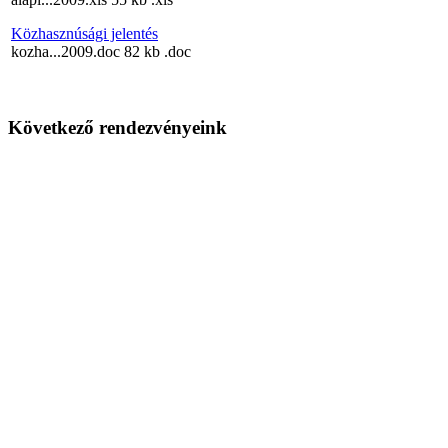
Közhasznúsági jelentés
kozha...2009.doc
82 kb
.doc
Következő rendezvényeink