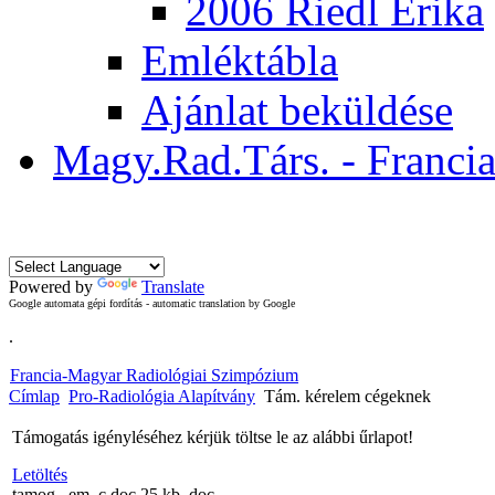
2006 Riedl Erika
Emléktábla
Ajánlat beküldése
Magy.Rad.Társ. - Franci
Powered by
Translate
Google automata gépi fordítás - automatic translation by Google
.
Francia-Magyar Radiológiai Szimpózium
Címlap
Pro-Radiológia Alapítvány
Tám. kérelem cégeknek
Támogatás igényléséhez kérjük töltse le az alábbi űrlapot!
Letöltés
tamog...em_c.doc
25 kb
.doc