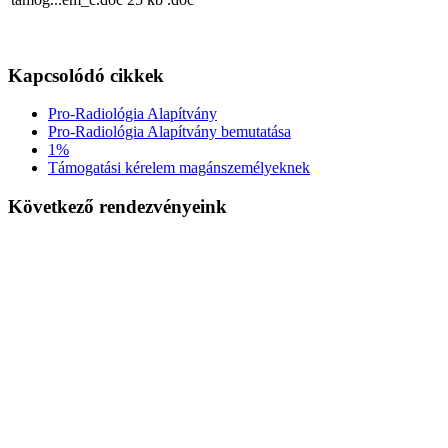
Kapcsolódó cikkek
Pro-Radiológia Alapítvány
Pro-Radiológia Alapítvány bemutatása
1%
Támogatási kérelem magánszemélyeknek
Következő rendezvényeink